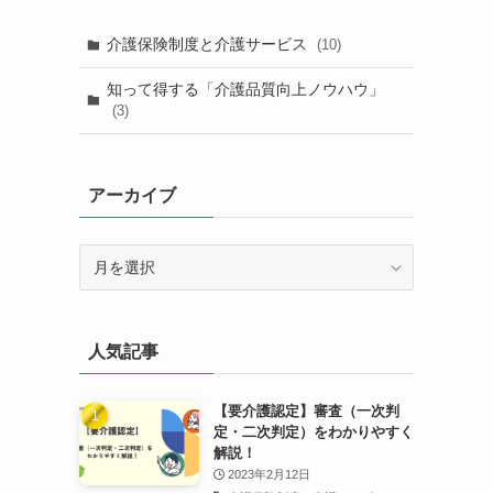
介護保険制度と介護サービス
(10)
知って得する「介護品質向上ノウハウ」
(3)
アーカイブ
ア
ー
カ
イ
人気記事
ブ
【要介護認定】審査（一次判
定・二次判定）をわかりやすく
解説！
2023年2月12日