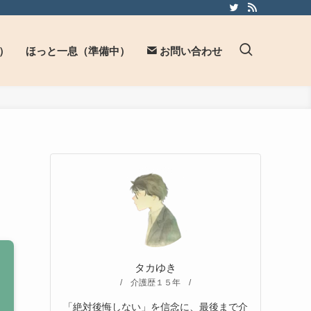
）
ほっと一息（準備中）
お問い合わせ
タカゆき
/ 介護歴１５年 /
「絶対後悔しない」を信念に、最後まで介