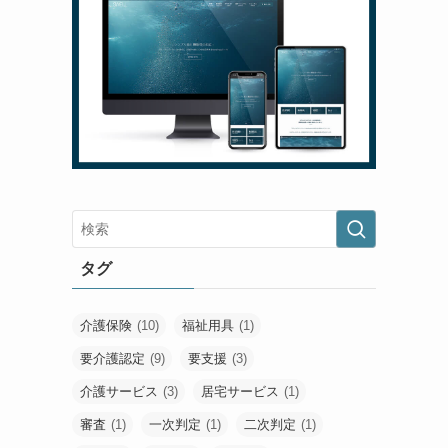
タグ
介護保険
(10)
福祉用具
(1)
要介護認定
(9)
要支援
(3)
介護サービス
(3)
居宅サービス
(1)
審査
(1)
一次判定
(1)
二次判定
(1)