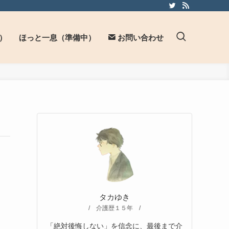
）
ほっと一息（準備中）
お問い合わせ
タカゆき
/ 介護歴１５年 /
「絶対後悔しない」を信念に、最後まで介